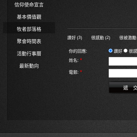
信仰使命宣言
基本價值觀
牧者部落格
3
2
讚好 (
)
很感動 (
)
很被激勵 
聚會時間表
你的回應:
讚好
很感
活動行事曆
*
姓名:
最新動向
*
電郵: